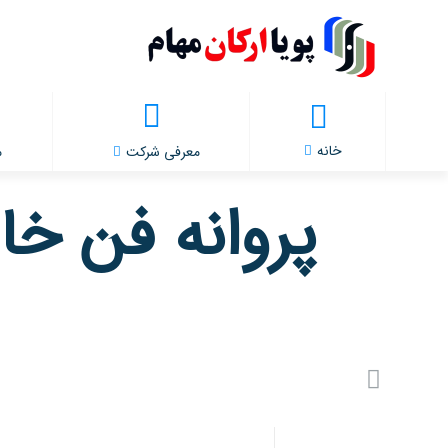
خانه
معرفی شرکت
م
پروانه فن خاری پژو 405 (سم