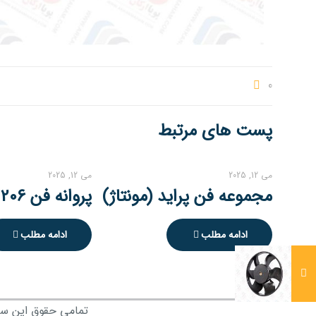
0
پست های مرتبط
می 12, 2025
می 12, 2025
مجموعه فن پراید (مونتاژ)
پروانه فن 206 (207 و رانا)
ادامه مطلب
ادامه مطلب
تمامی حقوق این سای