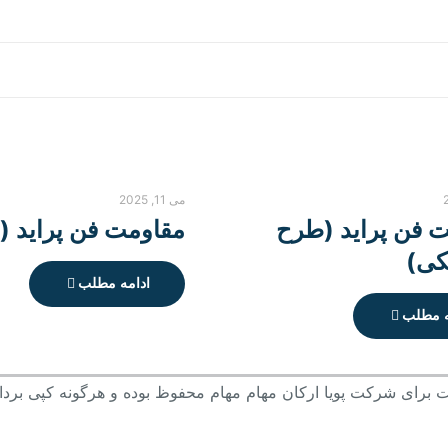
می 11, 2025
 فن پراید (طرح
مقاومت فن پراید (تی
کی)
ادامه مطلب
ه مطلب
 برای شرکت پویا ارکان مهام مهام محفوظ بوده و هرگونه کپی برداری