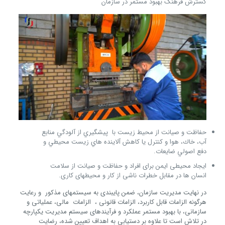
گسترش فرهنگ بهبود مستمر در سازمان
حفاظت و صيانت از محيط زيست با پيشگيري از آلودگي منابع
آب، خاك، هوا و کنترل یا كاهش آلاينده هاي زيست محيطي و
دفع اصولي ضايعات.
ایجاد محیطی ایمن برای افراد و حفاظت و صیانت از سلامت
انسان ها در مقابل خطرات ناشی از کار و محیط­های کاری.
در نهايت مدیریت سازمان، ضمن پایبندی به سیستم­های مذکور و رعایت
هرگونه الزامات قابل کاربرد، الزامات قانونی ، الزامات مالی، عملیاتی و
سازمانی، با بهبود مستمر عملکرد و فرآیندهای سیستم مدیریت یکپارچه
در تلاش است تا علاوه بر دستیابی به اهداف تعیین شده، رضایت