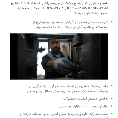
همين منظور و در راستاي رعايت قوانين،­مقررات ­و الزامات­ استانداردهای
­ISO9001:2015، ISO14001:2015 و ISO45001:2018 خود را متعهد به
تحقق اهداف ذیل مي­داند:
آموزش مستمر مدیران و كاركنان به منظور بهره‌برداري از
استعدادهاي بالقوه آنان در جهت ارائه خدمات مطلوب­تر.
جلب رضایت مشتریان و ارتقاء شاخص آن ، پاسخگویی و
رسیدگی به شکایات به نحو مطلوب و در حداقل زمان ممكن.
افزایش مستمر کیفیت محصولات
افزایش سهم بازار در بازارهای داخلی
جذب مشارکت کلیه پرسنل، به عنوان اصلی ترین سرمایه شرکت و